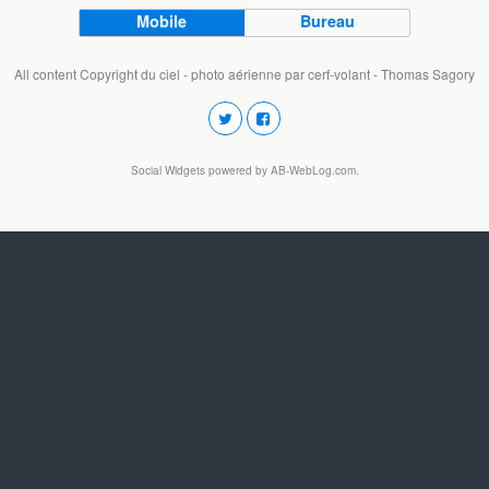
Mobile
Bureau
All content Copyright du ciel - photo aérienne par cerf-volant - Thomas Sagory
Social Widgets
powered by
AB-WebLog.com
.