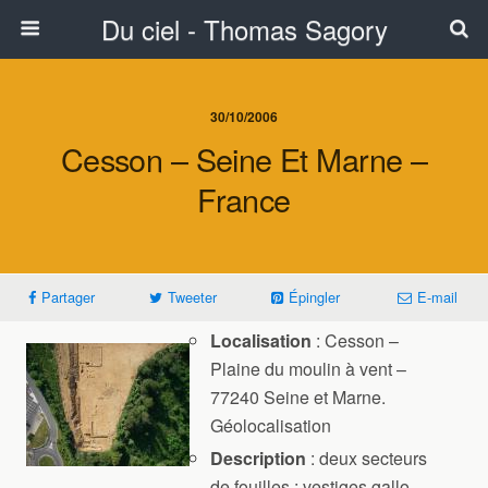
Du ciel - Thomas Sagory
30/10/2006
Cesson – Seine Et Marne –
France
Partager
Tweeter
Épingler
E-mail
Localisation
: Cesson –
Plaine du moulin à vent –
77240 Seine et Marne.
Géolocalisation
Description
: deux secteurs
de fouilles : vestiges gallo-