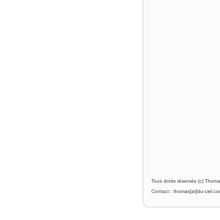
Tous droits réservés (c) Thom
Contact : thomas[at]du-ciel.c