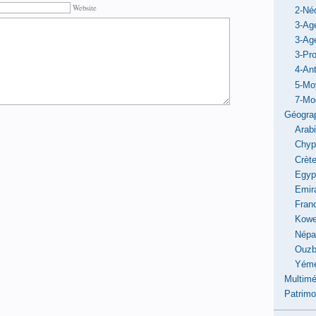
Website
2-Néo
3-Ag
3-Ag
3-Pro
4-Ant
5-Mo
7-Mo
Géogra
Arab
Chyp
Crèt
Egyp
Emir
Fran
Kowe
Népa
Ouzb
Yém
Multimé
Patrimo