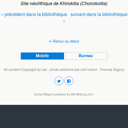
Site néolithique de Khirokitia (Choirokoitia)
« précédent dans la bibliothèque
suivant dans la bibliothèque
»
Retour au début
Mobile
Bureau
All content Copyright du ciel - photo aérienne par cerf-volant - Thomas Sagory
Social Widgets
powered by
AB-WebLog.com
.