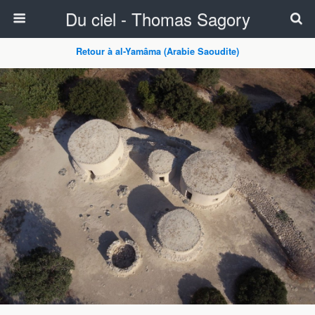
Du ciel - Thomas Sagory
Retour à al-Yamâma (Arabie Saoudite)