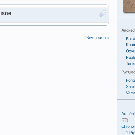
Aisne
Archéo
Newer stuff »
Khiro
Kour
Oxyr
Paph
Tanis
Patrimo
Font
Shib
Versa
Archéol
(77)
Chronol
1-Pré