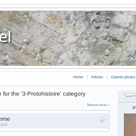
Home
Articles
Galerie photos
 for the '3-Protohistoire' category
Newer stuff »
P
omme
 18:55