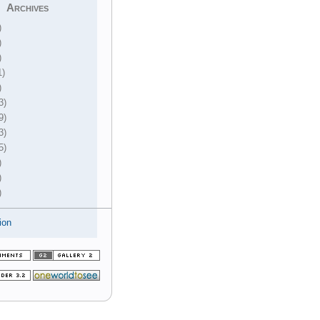
Archives
)
)
)
1)
)
3)
9)
3)
5)
)
)
)
ion