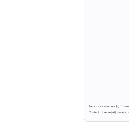
Tous droits réservés (c) Thom
Contact : thomas[at]du-ciel.c