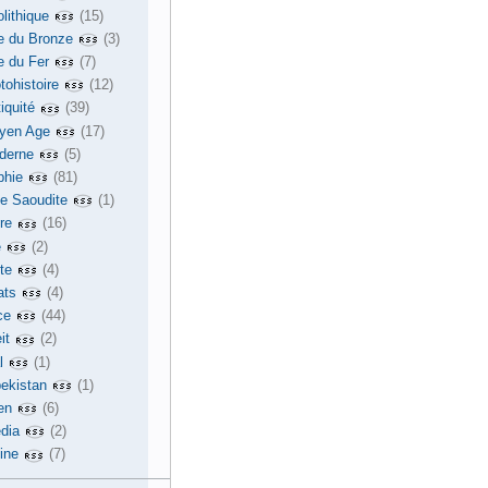
lithique
(15)
e du Bronze
(3)
e du Fer
(7)
tohistoire
(12)
iquité
(39)
yen Age
(17)
derne
(5)
phie
(81)
ie Saoudite
(1)
re
(16)
e
(2)
te
(4)
ats
(4)
ce
(44)
it
(2)
l
(1)
ekistan
(1)
en
(6)
dia
(2)
ine
(7)