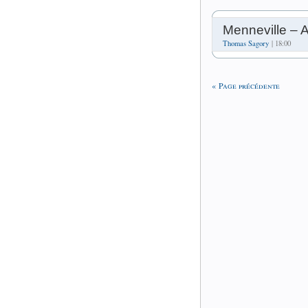
Menneville – 
Thomas Sagory
| 18:00
« Page précédente