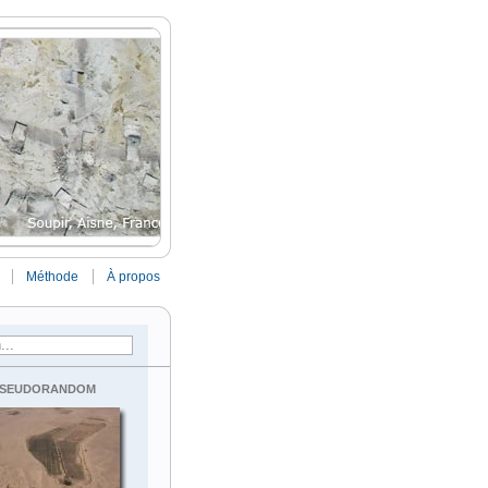
Méthode
À propos
seudorandom