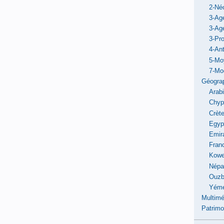
2-Néo
3-Ag
3-Ag
3-Pro
4-Ant
5-Mo
7-Mo
Géogra
Arab
Chyp
Crèt
Egyp
Emir
Fran
Kowe
Népa
Ouzb
Yém
Multimé
Patrimo