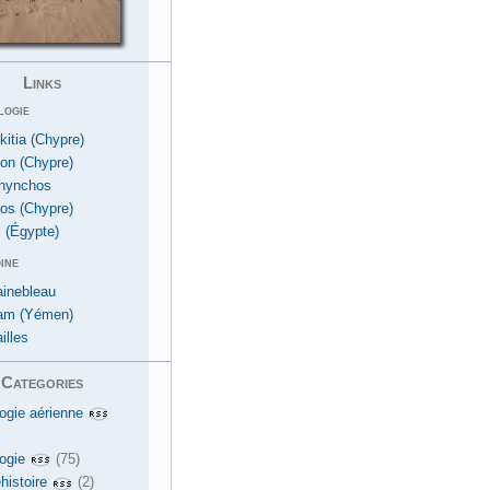
Links
logie
kitia (Chypre)
ion (Chypre)
hynchos
os (Chypre)
 (Égypte)
ine
ainebleau
am (Yémen)
illes
Categories
ogie aérienne
ogie
(75)
histoire
(2)