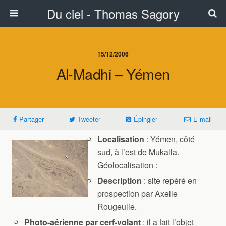
Du ciel - Thomas Sagory
15/12/2006
Al-Madhi – Yémen
Partager
Tweeter
Épingler
E-mail
Localisation
: Yémen, côté
sud, à l’est de Mukalla.
Géolocalisation :
Description
: site repéré en
prospection par Axelle
Rougeulle.
Photo-aérienne par cerf-volant
: il a fait l’objet