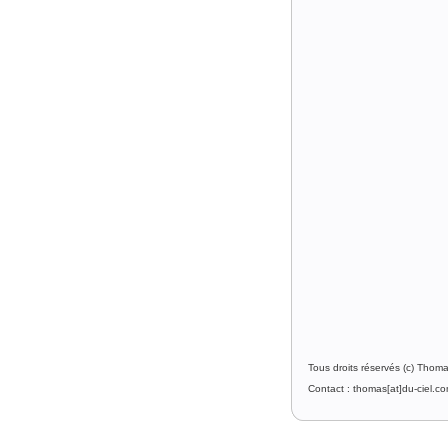
Tous droits réservés (c) Thom
Contact : thomas[at]du-ciel.c