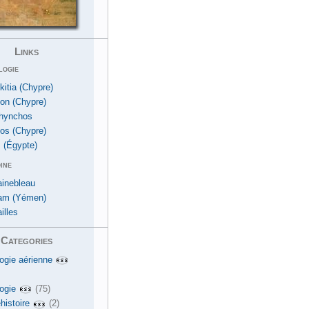
Links
logie
kitia (Chypre)
ion (Chypre)
hynchos
os (Chypre)
 (Égypte)
ine
ainebleau
am (Yémen)
illes
Categories
ogie aérienne
ogie
(75)
histoire
(2)