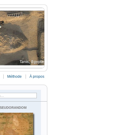
Méthode
À propos
seudorandom