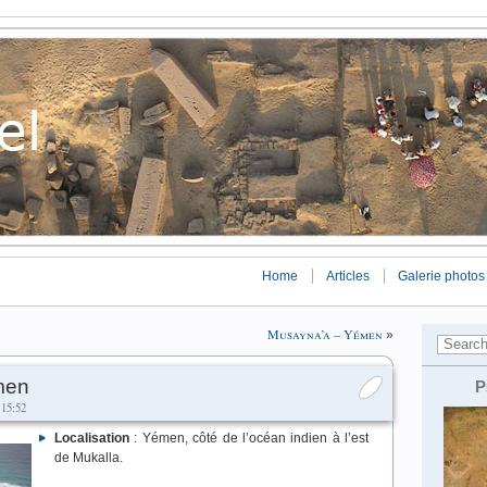
Home
Articles
Galerie photos
Musayna’a – Yémen
»
men
P
 15:52
Localisation
: Yémen, côté de l’océan indien à l’est
de Mukalla.