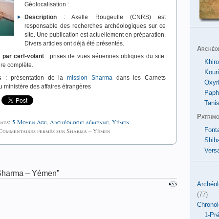
Géolocalisation :
Description
: Axelle Rougeulle (CNRS) est
responsable des recherches archéologiques sur ce
site. Une publication est actuellement en préparation.
Divers articles ont déjà été présentés.
Archéo
 par cerf-volant
: prises de vues aériennes obliques du site.
Khiro
re complète.
Kour
s
: présentation de la
mission Sharma
dans les Carnets
Oxyr
u ministère des affaires étrangères
Paph
Tanis
Patrimo
ries:
5-Moyen Age
,
Archéologie aérienne
,
Yémen
Commentaires fermés
sur Sharma – Yémen
Font
Shib
Versa
Sharma – Yémen”
Archéol
(77)
Chronol
1-Pré