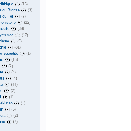
lithique
(15)
e du Bronze
(3)
e du Fer
(7)
tohistoire
(12)
iquité
(39)
yen Age
(17)
derne
(5)
phie
(81)
ie Saoudite
(1)
re
(16)
e
(2)
te
(4)
ats
(4)
ce
(44)
it
(2)
l
(1)
ekistan
(1)
en
(6)
dia
(2)
ine
(7)