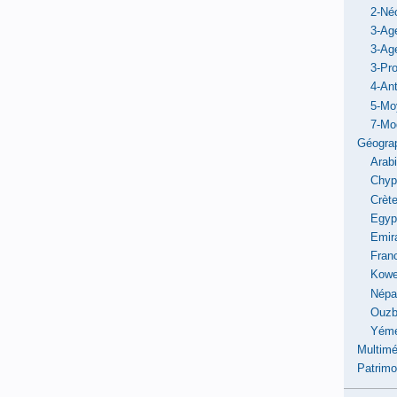
2-Néo
3-Ag
3-Ag
3-Pro
4-Ant
5-Mo
7-Mo
Géogra
Arab
Chyp
Crèt
Egyp
Emir
Fran
Kowe
Népa
Ouzb
Yém
Multimé
Patrimo