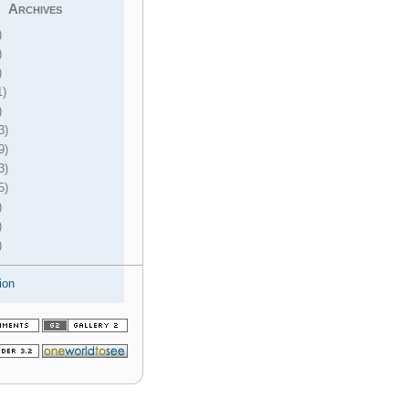
Archives
)
)
)
1)
)
3)
9)
3)
5)
)
)
)
ion