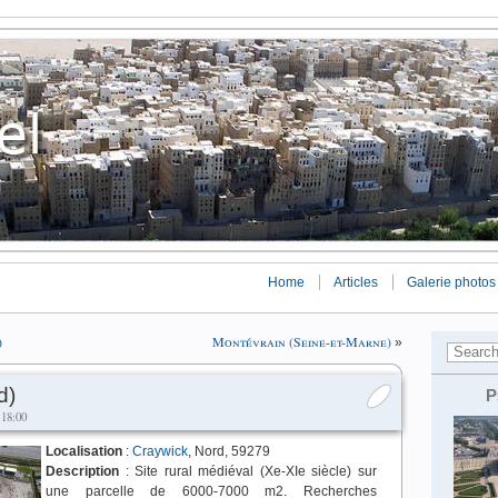
Home
Articles
Galerie photos
)
Montévrain (Seine-et-Marne)
»
d)
P
 18:00
Localisation
:
Craywick
, Nord, 59279
Description
: Site rural médiéval (Xe-XIe siècle) sur
une parcelle de 6000-7000 m2. Recherches