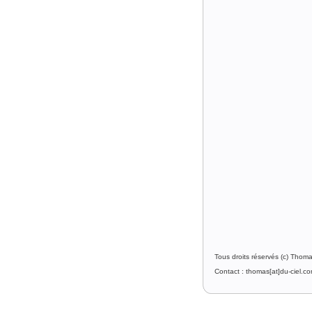
Tous droits réservés (c) Thom
Contact : thomas[at]du-ciel.c