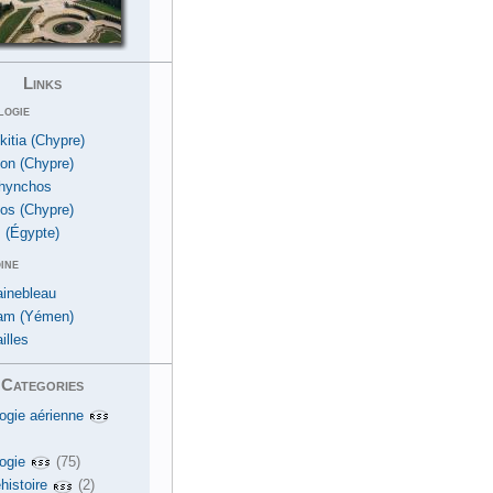
Links
logie
kitia (Chypre)
ion (Chypre)
hynchos
os (Chypre)
 (Égypte)
ine
ainebleau
am (Yémen)
illes
Categories
ogie aérienne
ogie
(75)
histoire
(2)