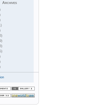
Archives
)
)
)
1)
)
3)
9)
3)
5)
)
)
)
ion