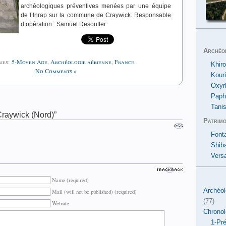
archéologiques préventives menées par une équipe
de l’Inrap sur la commune de Craywick. Responsable
d’opération : Samuel Desoutter
Archéo
ies:
5-Moyen Age
,
Archéologie aérienne
,
France
Khiro
No Comments »
Kour
Oxyr
Paph
Tanis
raywick (Nord)”
Patrimo
Font
Shib
Versa
Name (required)
Archéol
Mail (will not be published) (required)
(77)
Website
Chronol
1-Pré