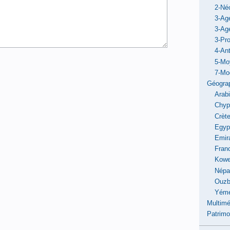
2-Néo
3-Ag
3-Ag
3-Pro
4-Ant
5-Mo
7-Mo
Géogra
Arab
Chyp
Crèt
Egyp
Emir
Fran
Kowe
Népa
Ouzb
Yém
Multimé
Patrimo