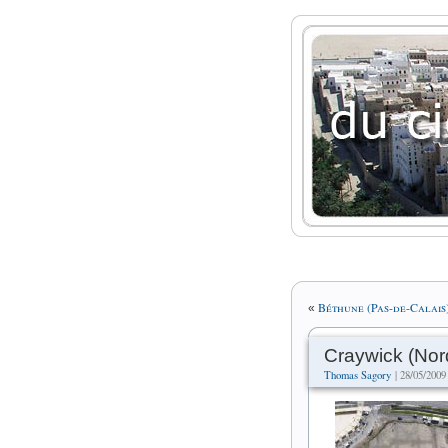
Béthune (Pas-de-Calais
«
Craywick (Nor
Thomas Sagory
| 28/05/2009