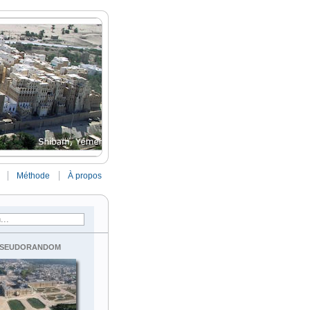
Méthode
À propos
seudorandom