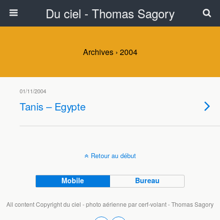
Du ciel - Thomas Sagory
Archives › 2004
01/11/2004
Tanis – Egypte
Retour au début
Mobile
Bureau
All content Copyright du ciel - photo aérienne par cerf-volant - Thomas Sagory