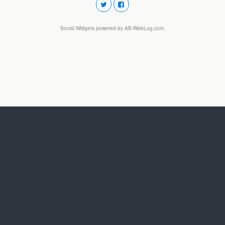
Social Widgets
powered by
AB-WebLog.com
.