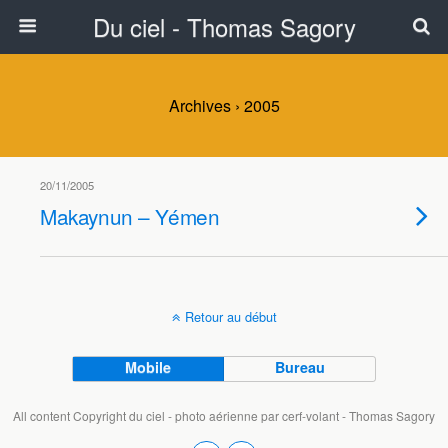
Du ciel - Thomas Sagory
Archives › 2005
20/11/2005
Makaynun – Yémen
Retour au début
Mobile
Bureau
All content Copyright du ciel - photo aérienne par cerf-volant - Thomas Sagory