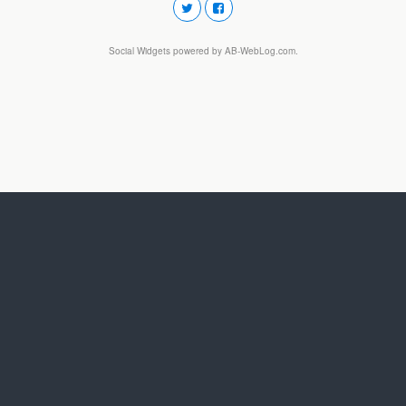
Social Widgets
powered by
AB-WebLog.com
.