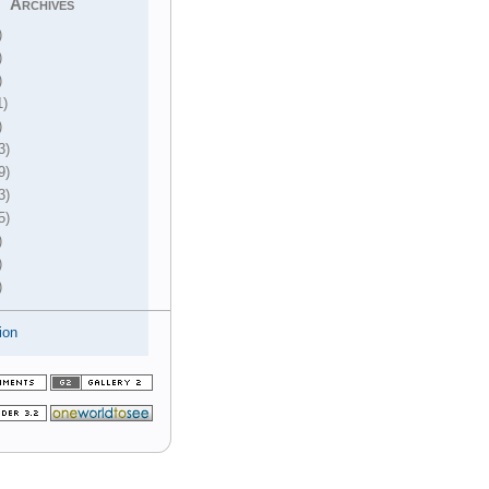
Archives
)
)
)
1)
)
3)
9)
3)
5)
)
)
)
ion