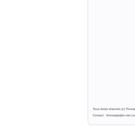
Tous droits réservés (c) Thom
Contact : thomas[at]du-ciel.c