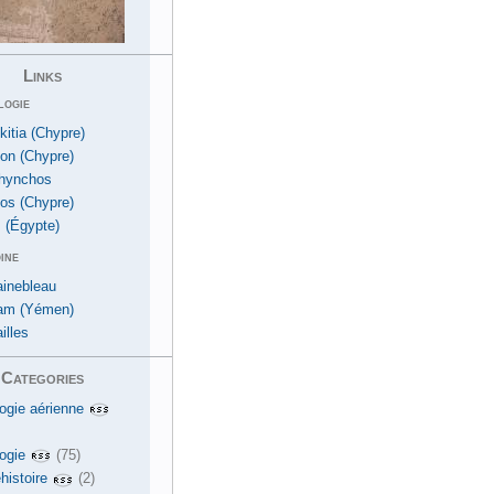
Links
logie
kitia (Chypre)
ion (Chypre)
hynchos
os (Chypre)
 (Égypte)
ine
ainebleau
am (Yémen)
illes
Categories
ogie aérienne
ogie
(75)
histoire
(2)