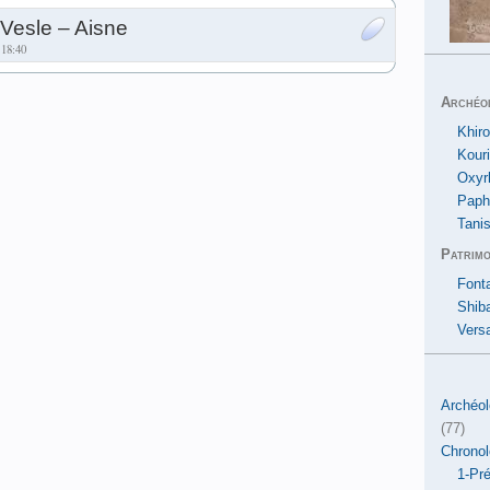
Vesle – Aisne
 18:40
Archéo
Khiro
Kour
Oxyr
Paph
Tanis
Patrimo
Font
Shib
Versa
Archéol
(77)
Chronol
1-Pré