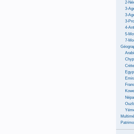
2-Néo
3-Ag
3-Ag
3-Pro
4-Ant
5-Mo
7-Mo
Géogra
Arab
Chyp
Crèt
Egyp
Emir
Fran
Kowe
Népa
Ouzb
Yém
Multimé
Patrimo