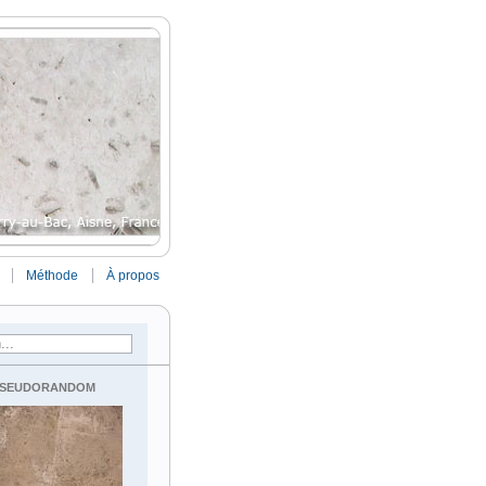
Méthode
À propos
seudorandom