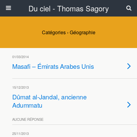
Du ciel - Thomas Sagory
Catégories ›
Géographie
01/03/2014
Masafi – Émirats Arabes Unis
15/12/2013
Dûmat al-Jandal, ancienne
Adummatu
AUCUNE RÉPONSE
25/11/2013