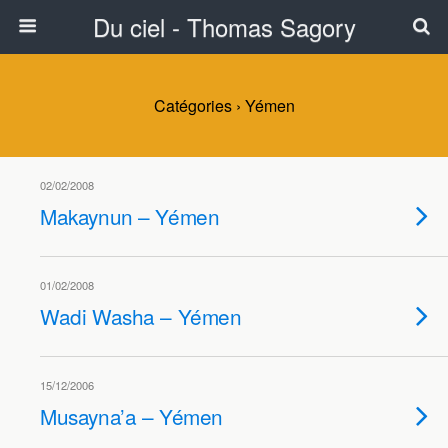
Du ciel - Thomas Sagory
Catégories ›
Yémen
02/02/2008
Makaynun – Yémen
01/02/2008
Wadi Washa – Yémen
15/12/2006
Musayna’a – Yémen