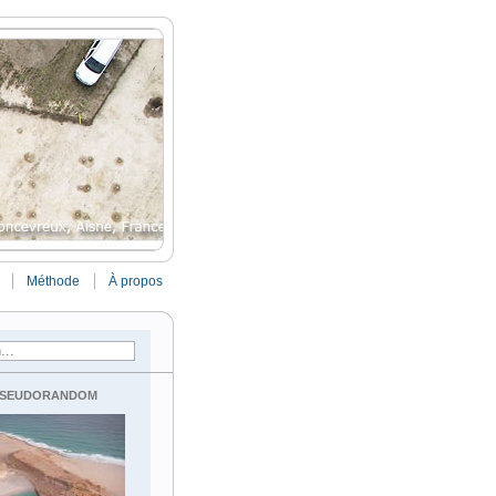
Méthode
À propos
seudorandom