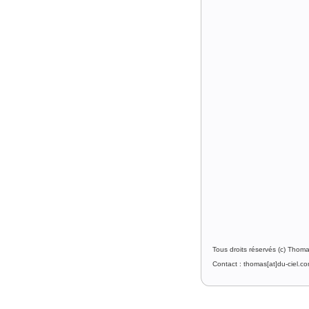
Tous droits réservés (c) Thom
Contact : thomas[at]du-ciel.c