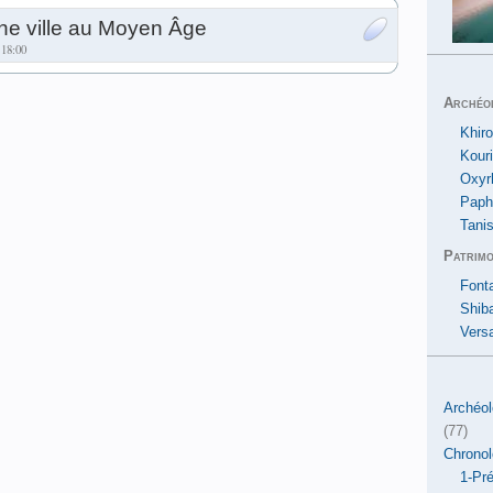
une ville au Moyen Âge
 18:00
Archéo
Khiro
Kour
Oxyr
Paph
Tanis
Patrimo
Font
Shib
Versa
Archéol
(77)
Chronol
1-Pré