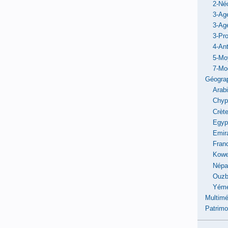
2-Néo
3-Ag
3-Ag
3-Pro
4-Ant
5-Mo
7-Mo
Géogra
Arab
Chyp
Crèt
Egyp
Emir
Fran
Kowe
Népa
Ouzb
Yém
Multimé
Patrimo