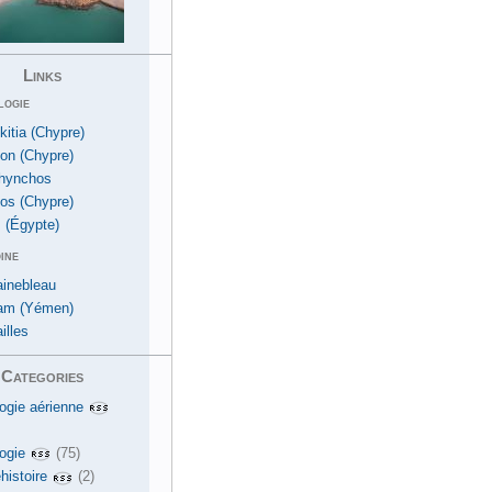
Links
logie
kitia (Chypre)
ion (Chypre)
hynchos
os (Chypre)
 (Égypte)
ine
ainebleau
am (Yémen)
illes
Categories
ogie aérienne
ogie
(75)
histoire
(2)