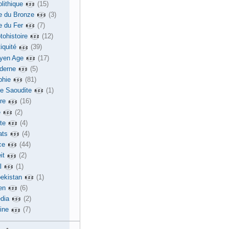
lithique
(15)
e du Bronze
(3)
e du Fer
(7)
tohistoire
(12)
iquité
(39)
yen Age
(17)
derne
(5)
phie
(81)
ie Saoudite
(1)
re
(16)
e
(2)
te
(4)
ats
(4)
ce
(44)
it
(2)
l
(1)
ekistan
(1)
en
(6)
dia
(2)
ine
(7)