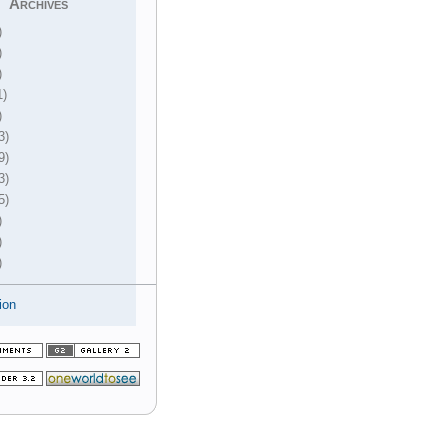
Archives
)
)
)
1)
)
3)
9)
3)
5)
)
)
)
ion