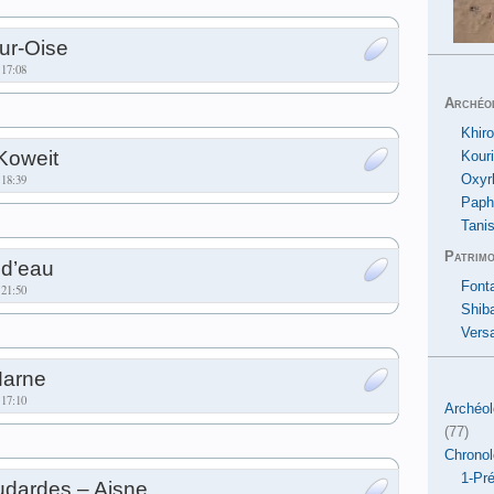
r-Oise
 17:08
Archéo
Khiro
Koweit
Kour
 18:39
Oxyr
Paph
Tanis
Patrimo
 d’eau
Font
 21:50
Shib
Versa
Marne
 17:10
Archéol
(77)
Chronol
1-Pré
udardes – Aisne