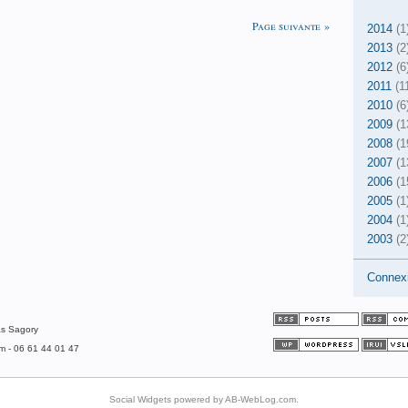
Page suivante »
2014
(1
2013
(2
2012
(6
2011
(1
2010
(6
2009
(1
2008
(1
2007
(1
2006
(1
2005
(1
2004
(1
2003
(2
Connex
as Sagory
om - 06 61 44 01 47
Social Widgets
powered by
AB-WebLog.com
.