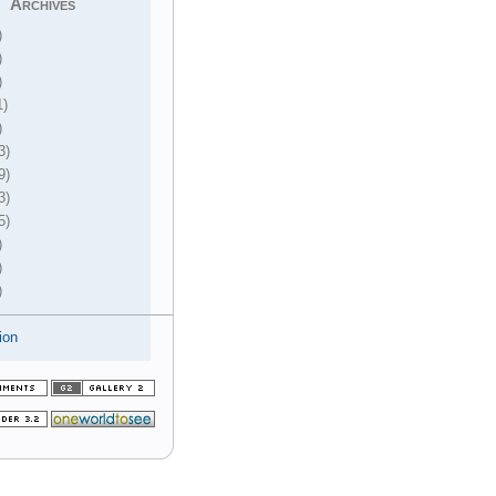
Archives
)
)
)
1)
)
3)
9)
3)
5)
)
)
)
ion