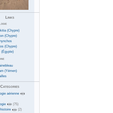
Links
logie
kitia (Chypre)
ion (Chypre)
hynchos
os (Chypre)
 (Égypte)
ine
ainebleau
am (Yémen)
illes
Categories
ogie aérienne
ogie
(75)
histoire
(2)