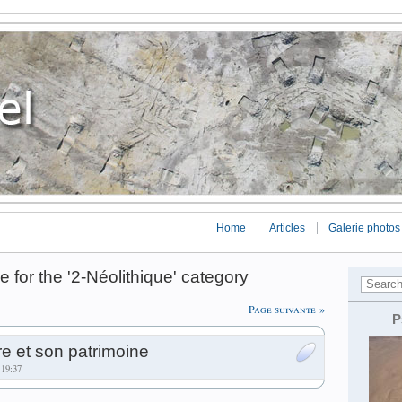
Home
Articles
Galerie photos
e for the '2-Néolithique' category
Page suivante »
P
re et son patrimoine
 19:37