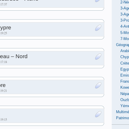
2-Néo
 17:37
3-Ag
3-Ag
3-Pro
hypre
4-Ant
5-Mo
 19:25
7-Mo
Géogra
Arab
’eau – Nord
Chyp
 17:18
Crèt
Egyp
Emir
Fran
re
Kowe
 19:21
Népa
Ouzb
Yém
Multimé
Patrimo
 19:15