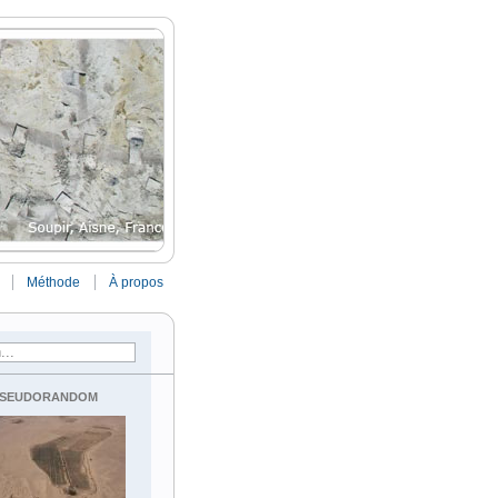
Méthode
À propos
seudorandom