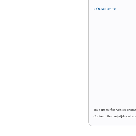
« Older stuff
Tous droits réservés (c) Thom
Contact : thomas[at]du-ciel.c