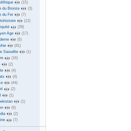
lithique
(15)
e du Bronze
(3)
e du Fer
(7)
tohistoire
(12)
iquité
(39)
yen Age
(17)
derne
(5)
phie
(81)
ie Saoudite
(1)
re
(16)
e
(2)
te
(4)
ats
(4)
ce
(44)
it
(2)
l
(1)
ekistan
(1)
en
(6)
dia
(2)
ine
(7)